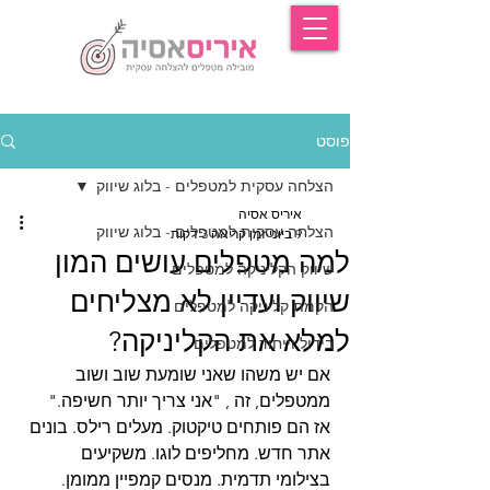
פוסט
הצלחה עסקית למטפלים - בלוג שיווק
איריס אסיה
הצלחה עסקית למטפלים - בלוג שיווק
9 ביוני
זמן קריאה 3 דקות
למה מטפלים עושים המון
שיווק הקליניקה למטפלים
שיווק ועדיין לא מצליחים
הקמת קליניקה למטפלים
למלא את הקליניקה?
בידול וייחוד למטפלים
אם יש משהו שאני שומעת שוב ושוב 
ממטפלים, זה , "אני צריך יותר חשיפה."
אז הם פותחים טיקטוק. מעלים רילס. בונים 
אתר חדש. מחליפים לוגו. משקיעים 
בצילומי תדמית. מנסים קמפיין ממומן.