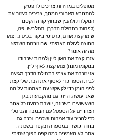
מטופלים במהירות צריכים להפסיק 
להתחבא מאחורי המסך, צריכים לעזוב את 
המקלדת ולהבין שבחוץ קורה הקסם 
(לפחות בתחילת הדרך). תתלבשו יפה, 
שימו קצת אודם, כרטיסי ביקור בכיס ו... צאו 
החוצה לעולם האמיתי. שם זורחת השמש.
מה זה אומר?
עזבו קצת את האון ליין (למרות שכבודו 
במקומו מונח) וצאו קצת לאוף ליין.
אני זוכרת את עצמי בתחילת הדרך מגיעה 
לבית הספר כדי לאסוף את הבת שלי קצת 
לפני הזמן כדי לקשקש עם האמהות על מה 
שאני עושה. הייתי גם מהקבועות בגן 
השעשועים בשכונה, יושבת כמעט כל אחר 
הצהריים על הספסל עם הבמבה והביסלי 
כדי להכיר עוד אמהות ושכנים. וככה גם 
בחדר כושר, במספרה ובקפה בשכונה. 
אתם לא מאמינים כמה קפה הפוך שתיתי 