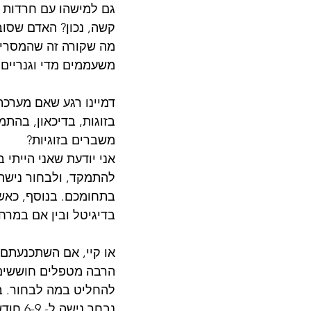
גם למישהו עם חרדות וג
קשה, נכון? האדם שסוב
מה שקורה זה שהמסרים 
משעממים מדי וגנריים.
דמיינו רגע שאם מערכ
בזוגות, בדיכאון, בהת
משברים בזוגיות?
אני יודעת שאני הייתי 
להתמקד, ולבחור נישה
בתחומכם. בנוסף, כאשר 
בדיגיטל ובין אם במרחב
או קיי, אם השתכנעתם
הרבה מטפלים חוששים 
להחליט במה לבחור. במ
נבחר 