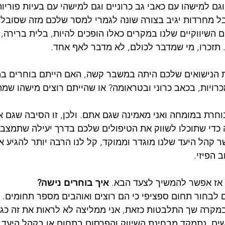
ם למישהו עם כאבי גב כרוניים וגם למישהי עם בעיות פוריות
ל מחרדות יגיב בצורה שונה לגמרי למסר שלכם מזה שסובל מכ
השיווקיים שלנו במקרים כאלו הופכים להיות, בלית ברירה, ל
 תזכרו, מי שמדבר לכולם, לא מדבר לאף אחד. 
ת הנישואים שלכם היתה במשבר קשה, האם הייתם בוחרים 
מכרויות, בכאב כרוני ובטראומה? או שהייתם רוצים מישהו שמ
בוחרת במומחה ואני מאמינה שגם אתם. ולכן, זו הסיבה שגם א
 כדי שתוכלו לשווק את הטיפולים שלכם בדרך יעילה שתמצב
קהל היעד שלנו מוגדר וממוקד, קל לנו הרבה יותר להגיע אלי
 הפיזי. 
 אז אפשר להמשיך לצעד הבא. 
איך בוחרים נישה?
לבחור תחום ספציפי כי הם רוצים ואוהבים מספר תחומים. 
קרה שך התלבטות כזאת, אני ממליצה לא לראות את זה כגזיר
נישה ל- 6-9 חודשים, נתמקד מבחינת השיווק והפרסום בתחום או בקהל הי