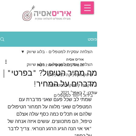
פוסט
הצלחה עסקית למטפלים - בלוג שיווק
איריס אסיה
הצלחה עסקית למטפלים - בלוג שיווק
28 ביולי 2020
זמן קריאה 2 דקות
מה מחיר הטיפול? "בפרטי" |
שיווק הקליניקה למטפלים
מדברים על המחיר!
הקמת קליניקה למטפלים
עודכן:
7 באפר׳ 2021
בידול וייחוד למטפלים
שמתי לב שכל פעם שאני מדברת עם 
המטפלים שאני מלווה על תמחור הטיפולים 
שלהם או תכל'ס כמה כסף עולה אצלם 
טיפול, הם מתכווצים. עושים איזה אנחה של 
"אוי אוי הנה הגיע הרגע הנוראי. צריך לדבר 
על כסף".