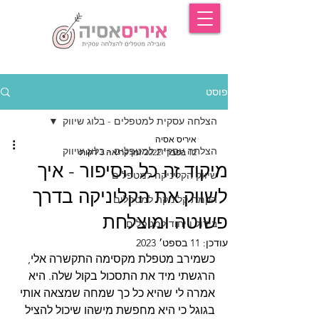
פוסט
הצלחה עסקית למטפלים - בלוג שיווק
איריס אסיה
הצלחה עסקית למטפלים - בלוג שיווק
12 בפבר׳ 2022
זמן קריאה 3 דקות
מיקוד זה כל הסיפור - איך
שיווק הקליניקה למטפלים
לשווק את הקליניקה בדרך
הקמת קליניקה למטפלים
פשוטה ומוצלחת
בידול וייחוד למטפלים
עודכן:
11 בספט׳ 2023
כשמירב מטפלת מקסימה התקשרה אלי, 
הרגשתי מיד את התסכול בקול שלה. היא 
אמרה לי שהיא כל כך שמחה שמצאה אותי 
בגוגל כי היא מחפשת מישהו שיכול להציל 