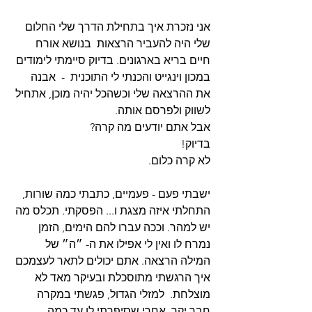
אני נזכרת איך בתחילת הדרך שלי החלום 
שלי היה להעביר הרצאות  בנושא אורח 
חיים בריא בארגונים. בדיוק סיימתי לימודים 
במכון וינגייט והכנתי לי התוכנית  -  אבנה 
את ההרצאה שלי וכשהכל יהיה מוכן, אתחיל 
לשווק ולפרסם אותה.
אבל אתם יודעים מה קרה? 
בדיוק! ‎
לא קרה כלום.
ישבתי פעם - פעמיים, כתבתי כמה שורות, 
התחלתי איזה מצגת ו... הפסקתי. תכלס מה 
יש למהר. ‎וככה עברו להם הימים, הזמן 
נמרח לו ואין לי אפילו את ה- ״ה״ של 
המילה הרצאה. אתם יכולים לתאר לעצמכם 
איך הרגשתי מתוסכלת ובעיקר מאד לא 
מוצלחת.  ‎למזלי הגדול, פגשתי במקרה 
חבר יקר. אחרי שסיפרתי לו עד כמה 