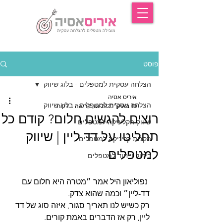
פוסט
הצלחה עסקית למטפלים - בלוג שיווק
איריס אסיה
הצלחה עסקית למטפלים - בלוג שיווק
10 באוק׳ 2020
זמן קריאה 1 דקות
רוצים להגשים חלום? קודם כל
שיווק הקליניקה למטפלים
תחליטו על דד ליין | שיווק
הקמת קליניקה למטפלים
למטפלים
בידול וייחוד למטפלים
 נפוליאון היל אמר ״מטרה היא חלום עם  
דד-ליין״ וכמה שהוא צדק.
רק כשיש לנו תאריך סגור, איזה סוג של דד 
ליין, רק אז הדברים באמת קורים. 