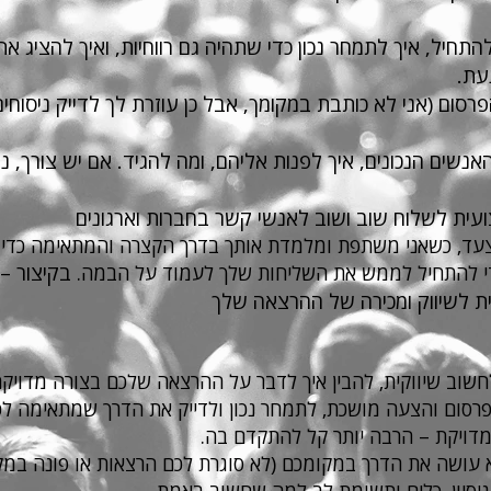
התחיל, איך לתמחר נכון כדי שתהיה גם רווחיות, ואיך להציג 
עת.
רסום (אני לא כותבת במקומך, אבל כן עוזרת לך לדייק ניסוחי
האנשים הנכונים, איך לפנות אליהם, ומה להגיד. אם יש צורך, 
ועית
לשלוח שוב ושוב לאנשי קשר בחברות וארגונים
צעד, כשאני משתפת ומלמדת אותך בדרך הקצרה והמתאימה כדי ל
בקיצור –
י להתחיל לממש את השליחות שלך לעמוד על הבמה.
ת לשיווק ומכירה של ההרצאה שלך
לחשוב שיווקית, להבין איך לדבר על ההרצאה שלכם בצורה מדויקת,
 פרסום והצעה מושכת, לתמחר נכון ולדייק את הדרך שמתאימה לכ
דויקת – הרבה יותר קל להתקדם בה.
א עושה את הדרך במקומכם (לא סוגרת לכם הרצאות או פונה במק