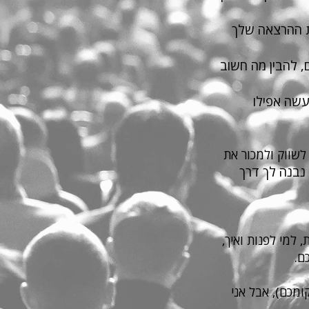
את ההרצאה שלך
ם, להבין מה חשוב
נעשה אפילו
שווק ולמכור את
 נבנה לך דרך
 למי לפנות ואיך,
ם.
ומכם), אבל אני