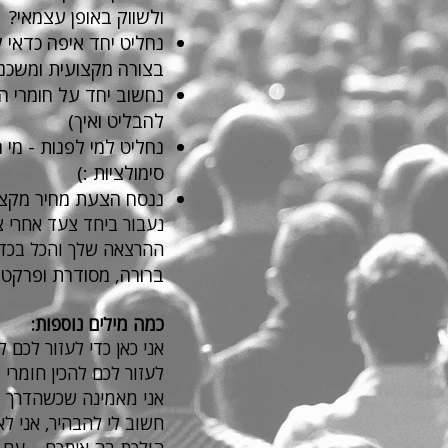
ולשווק באופן עצמאי?
נחליט יחד איפה כדאי ל
בצורה מקצועית ומשכנ
נחשוב יחד על חומרי הפ
להבליט ואיך)
נחליט למי לפנות - מי 
סימולציות :)
ננסח הצעת מחיר מקצ
נעבור ביחד צעד אחרי 
ההרצאה שלך והכל בכד
ברורה, מסודרת ופרקטי
כמה מילים נוספות:
אני כאן כדי לעזור לכם 
לעזור לכם להכין חומרי
אני מאמינה שכשהדרך מ
חשוב לי להבהיר, אני ל