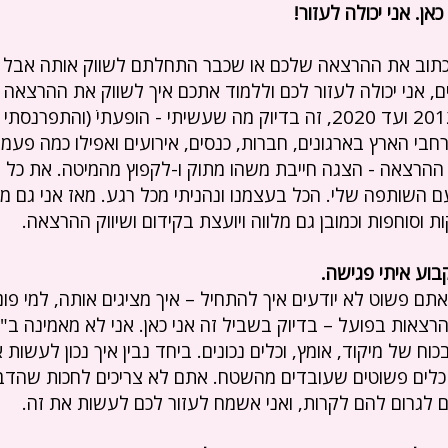
אן. אני יכולה לעזור!
לכתוב את ההרצאה שלכם או שכבר התחלתם לשווק אותה אבל
, אני יכולה לעזור לכם וללמוד אתכם איך לשווק את ההרצאה
במשך 8 שנים, בין 2012 ועד 2020, זה בדיוק מה שעשיתי - הופעתי ׁ(והתפר
 רחבי הארץ בארגונים, חברות, כנסים, אירועים ואפילו כמה פעמ
ההרצאה - הצגה חייבת משהו מתוק ו-לקפוץ מהמיטה. את כל 
עם השותפה שלי. הכל בעצמנו ונהניתי מכל רגע. מאז אני גם מ
 וסוחפות וכמובן גם מלווה ויועצת בקידום ושיווק ההרצאה.
בוע איתי פגישה.
תם פשוט לא יודעים איך להתחיל – איך מציגים אותה, למי פונ
 הרצאות בפועל – בדיוק בשביל זה אני כאן. אני לא מאמינה ב"
כוח של מיקוד, אומץ, וכלים נכונים. ביחד נבין איך נכון לעשות
כלים פשוטים שעובדים מהשטח. אתם לא צריכים לחכות שהדבר
 לגרום להם לקרות, ואני אשמח לעזור לכם לעשות את זה.