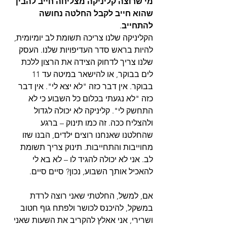
מי שרוצה קליניקה מצליחה חייב להבין 
שהוא חייב לקבל החלטה נחושה 
להתחייב
. 
הקליניקה שלנו צריכה תשומת לב יומיומית, 
להיות בראש סדר העדיפויות שלנו. העסק 
שלנו צריך לדחוק הצידה את הרצון ללכת 
לים בבוקר, או להישאר במיטה עד 11 
בבוקר. אין דבר כזה "לא יצא לי". אין דבר 
כזה "לא נגעתי בכלום כל השבוע כי לא 
התחשק לי". קליניקה לא יכולה לגדול 
ולהצליח ככה. זה כמו תינוק – ברגע 
שהחלטנו שאנחנו רוצים ילדים, הבנו שזו 
מחוייבות והתחייבות. תינוק צריך תשומת 
לב. אני לא יכולה להגיד לו – לא בא לי 
להאכיל אותך השבוע, נכון? סיים סיים.
אם, למשל, החלטתי שאני רוצה לרדת 
במשקל, להיכנס לכושר ולפתח גוף חטוב 
ושרירי, אני אאלץ להקריב את השעות שאני 