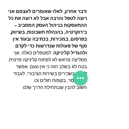
ו
דבר אחרון, לאלו שאומרים לעצמם אני 
רוצה לטפל והרבה אבל לא רוצה את כל 
ההתעסקות בניהול העסק המסביב – 
בירוקרטיה, בהנהלת חשבונות, בשיווק, 
בפרסום, במכירות, בכתיבה ובעוד אין 
סןף של פעולות שנדרשות כדי לקדם 
ולהגדיל קליניקה
. למטפלים כאלה, אני 
ממליצה מראש לא לפתוח קליניקה פרטית. 
בטח לא בשלב הזה כי אין טעם. אפשר 
לעבוד כשכירים בשירות הציבורי, לעבוד 
כפרילנסר, בקופות חולים וכו.
חשוב להבין שבתחילת הדרך שלנו 
כעצמאים, כ- 90% מהזמן שלנו יוקדש 
לניהול הקליניקה ורק 10% לטיפולים. במשך 
הזמן וככל שמתמידים בפעולות השיווק 
מספר הטיפולים יגדל והצורך בהשקעה כל 
כך מרובה בשיווק תפחת. יותר אנשים יכירו 
אותנו, יגיעו אלינו מטופלים מהרשתות 