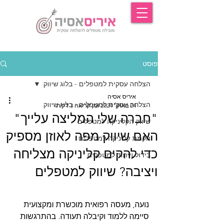
פוסט
הצלחה עסקית למטפלים - בלוג שיווק
איריס אסיה
הצלחה עסקית למטפלים - בלוג שיווק
24 באוק׳ 2024
זמן קריאה 3 דקות
"חברה שלי המליצה עלייך"
שיווק הקליניקה למטפלים
האם שיווק מפה לאוזן מספיק
הקמת קליניקה למטפלים
כדי להקים קליניקה מצליחה
בידול וייחוד למטפלים
ויציבה? שיווק למטפלים
נועה, מעסה רפואית מוכשרת ומקצועית 
סיימה ללמוד וקיבלה תעודה. בהתרגשות 