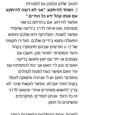
הכאב שלהן וכמובן גם למטרות.
2.
 הפחד להיתקע: "אני לא רוצה להיתקע 
עם אותו קהל ידע כל החיים."
אפשר להירגע. אם בחרתם בנישה 
מסוימת, צאו איתה לדרך בידיעה שתמיד 
אפשר לשנות. הקליניקה היא שלכם וחופש 
הפעולה נמצא בידיים שלכם. תגדירו תקופה 
של 6-12 חודשים שבהם תתמקדו בקהל 
היעד הספציפי. לאחר מכן, תשבו עם 
עצמכם או יחד עם יועץ ותעשו בדיקה - 
האם זה נכון לי? האם אני יכול להתפתח עם 
זה? האם אפשר כעת לפנות לקהלים 
נוספים? האם יש לי אנרגיה ותשוקה לטפל 
בקהל הזה? אם לא, אפשר לעשות שינוי. לא 
צריך לחשוש משינויים אחרי שיצאנו לדרך. 
זה כל היופי. אנחנו לומדים, מתקדמים 
ומשתנים כל הזמן. 
לסיכום, אחת ההחלטות החשובות ביותר 