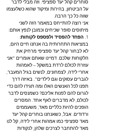
סוחרים קהל יעד ספציפי. וזה מבלי לדבר 
על הביטחון, בהירות ומיקוד שהוא כשלעצמו 
שווה כל כך הרבה.
אני רוצה להתייחס במאמר הזה לשני 
מיתוסים סופר שכיחים וכמובן לנפץ אותם:
1. 
הפחד להפסיד ולפספס לקוחות: 
במציאות התחרותית בה אנחנו חיים היום, 
לא לבחור קהל יעד ספציפי מרחיק את 
הלקוחות שלכם. דמיינו שאתם אומרים "אני 
עוזרת לכולם לרדת במשקל – לאמהות 
אחרי לידה, לצמחונים, לנשים בגיל המעבר, 
לגברים עסוקים וגם לילדים". באיזה דרך 
תפנו לכל האנשים האלו ומה תגידו להם כדי 
לגרום להם לפנות אליכם? כשמנסים לדבר 
לכולם, לא מדברים לאף אחד. המסרים 
הופכים להיות כלליים מאד, משעממים 
ורדודים. אבל, כשאנחנו בוחרים קהל יעד 
מאד ספציפי כמו אמהות אחרי לידה, קל לנו 
מאד להתחבר לצרכים שלהן, לנקודות 