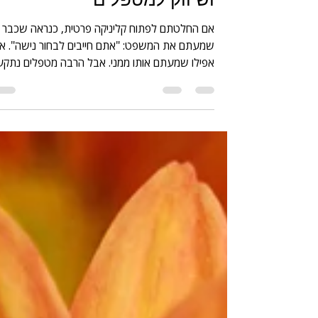
11 ביולי
זמן קריאה 3 דקות
איך לבחור נישה טיפולית
לקליניקה פרטית | בידול
ושיווק למטפלים
אם החלטתם לפתוח קליניקה פרטית, כנראה שכבר
שמעתם את המשפט: "אתם חייבים לבחור נישה". או
אפילו שמעתם אותו ממני. אבל הרבה מטפלים נתקע
בדיוק בנקודה הזאת. הם שואלים את עצמם, "איך אנ
אמור לבחור תחום אחד, אם למדתי כל כך הרבה ואני
יכול לעזור לכל כך הרבה אנשים?", "מה אם אבחר
נישה לא נכונה?", "מה יקרה אם אפסיד מטופלים בג
שאני מצמצם את עצמי?" אלו שאלות לגמרי טבעיות.
אבל חשוב להבין משהו. בחירת נישה טיפולית היא ל
צמצום של האפשרויות שלכם. היא הדרך שבה אנשי
יוכלו להבין למה דווקא אתם