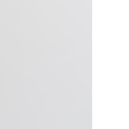
שיווק למטפלים
רוב המטפלים שוחים באוקיינוס אדום עמוס תחרות 
בלי לדעת. הכירי את הרעיון שישנה את הדרך שבה
תשווקי את הקליניקה, עם דוגמאות מעולם הטיפול.