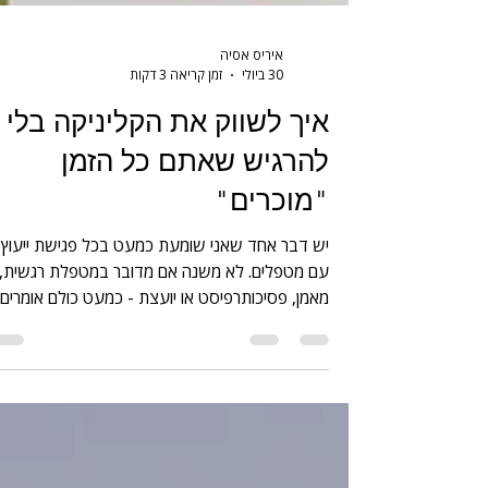
איריס אסיה
30 ביולי
זמן קריאה 3 דקות
איך לשווק את הקליניקה בלי
להרגיש שאתם כל הזמן
"מוכרים"
יש דבר אחד שאני שומעת כמעט בכל פגישת ייעוץ
עם מטפלים. לא משנה אם מדובר במטפלת רגשית,
מאמן, פסיכותרפיסט או יועצת - כמעט כולם אומרים 
בהתחלה - "איריס, אני פשוט לא אוהב לשווק." ואז
מגיע ההסבר, "אני לא רוצה להציק לאנשים." "אני ל
רוצה שכל החיים שלי יהיו באינסטגרם." "אני לא יודע
על מה לכתוב." "אני לא רוצה להישמע כמו כולם." א